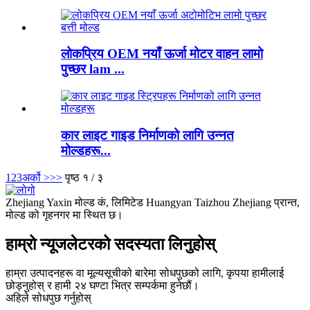
लोकप्रिय OEM नयाँ ऊर्जा मोटर वाहन लामो
पुच्छर lam ...
कार लाइट गाइड निर्माणको लागि उन्नत
मोल्डहरू...
1
2
3
अर्को >
>>
पृष्ठ १ / ३
Zhejiang Yaxin मोल्ड कं, लिमिटेड Huangyan Taizhou Zhejiang प्रान्त,
मोल्ड को गृहनगर मा स्थित छ।
हाम्रो न्यूजलेटरको सदस्यता लिनुहोस्
हाम्रा उत्पादनहरू वा मूल्यसूचीको बारेमा सोधपुछको लागि, कृपया हामीलाई
छोड्नुहोस् र हामी २४ घण्टा भित्र सम्पर्कमा हुनेछौं।
अहिले सोधपुछ गर्नुहोस्