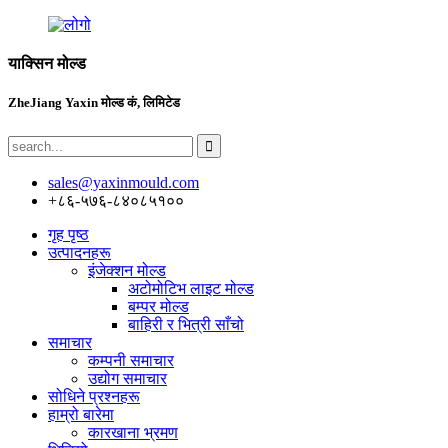
याक्सिन मोल्ड
ZheJiang Yaxin मोल्ड कं, लिमिटेड
sales@yaxinmould.com
+८६-५७६-८४०८५१००
गृह पृष्ठ
उत्पादनहरू
इंजेक्शन मोल्ड
अटोमोटिभ लाइट मोल्ड
बम्पर मोल्ड
बाहिरी र भित्री साँचो
समाचार
कम्पनी समाचार
उद्योग समाचार
सोधिने प्रश्नहरू
हाम्रो बारेमा
कारखाना भ्रमण